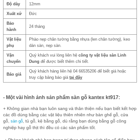
Độ dày
12mm
Xuất xứ
Đức
Bảo
24 tháng
hành
Vật liệu
Phào nẹp chân tường bằng nhựa (len chân tường), keo
phụ
dán sàn, nẹp sàn.
Vận
Quý khách vui lòng liên hệ
công ty vật liệu sàn Linh
chuyển
Dung
để được biết thêm chi tiết.
Quý khách hàng liên hệ 04 66535206 để biết giá hoặc
Báo giá
truy cập bảng báo giá
tại đây
- Một vài hình ảnh sản phẩm sàn gỗ kantex kt917:
+ Không gian nhà bạn luôn sang và thân thiện nếu bạn biết kết hợp
các đồ dùng bằng các vật liệu thiên nhiên như bàn ghế gỗ, cửa
gỗ,
, tủ gỗ, kệ bằng gỗ, dù rằng bạn dùng bằng gỗ công
sàn gỗ
nghiệp hay gỗ thịt thì đều có các sản phẩm tốt.