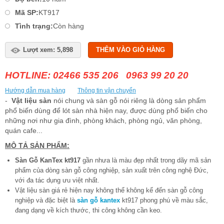
Mã SP:
KT917
Tình trạng:
Còn hàng
Lượt xem: 5,898
THÊM VÀO GIỎ HÀNG
HOTLINE: 02466 535 206 0963 99 20 20
Hướng dẫn mua hàng
Thông tin vận chuyển
-
Vật liệu sàn
nói chung và sàn gỗ nói riêng là dòng sản phẩm
phổ biến dùng để lót sàn nhà hiện nay, được dùng phổ biến cho
những nơi như gia đình, phòng khách, phòng ngủ, văn phòng,
quán cafe...
MÔ TẢ SẢN PHẨM:
Sàn Gỗ KanTex kt917
gần nhưa là màu đẹp nhất trong dãy mã sản
phẩm của dòng sàn gỗ công nghiệp, sản xuất trên công nghệ Đức,
với đa tác dụng ưu việt nhất.
Vật liệu sàn giá rẻ hiện nay không thể không kể đến sàn gỗ công
nghiệp và đặc biệt là
sàn gỗ kantex
kt917 phong phú về màu sắc,
đang dạng về kích thước, thi công không cần keo.