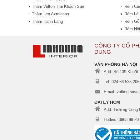
Thảm Wilton Trải Khách Sạn
Rèm Cu
Thảm Len Axminster
Rèm Lá
Thảm Hành Lang
Rèm Gỗ
Rèm Hội
CÔNG TY CỔ PH
DUNG
VĂN PHÒNG HÀ NỘI
Add: Số 139 Khuất 
Tel: 024 66 535 206 
Email: vatlieutrai
ĐẠI LÝ HCM
Add: Trương Công 
Hotline: 0963 99 20