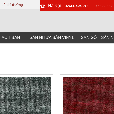
 đồ chỉ đường
Hà Nội:
02466 535 206
|
0963 99 2
HÁCH SẠN
SÀN NHỰA SÀN VINYL
SÀN GỖ
SÀN 