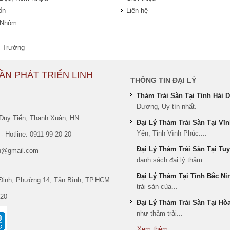
ốn
Liên hệ
 Nhôm
 Trường
ẦN PHÁT TRIỂN LINH
THÔNG TIN ĐẠI LÝ
Thảm Trải Sàn Tại Tỉnh Hải
Dương, Uy tín nhất.
Duy Tiến, Thanh Xuân, HN
Đại Lý Thảm Trải Sàn Tại Vĩ
Yên, Tỉnh Vĩnh Phúc....
- Hotline: 0911 99 20 20
Đại Lý Thảm Trải Sàn Tại Tu
san@gmail.com
danh sách đại lý thảm...
Đại Lý Thảm Tại Tỉnh Bắc Ni
Định, Phường 14, Tân Bình, TP.HCM
trải sàn của...
 20
Đại Lý Thảm Trải Sàn Tại Hò
như thảm trải...
Xem thêm