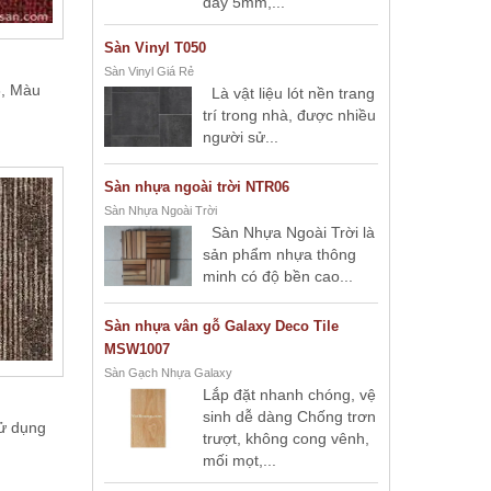
dày 5mm,...
Sàn Vinyl T050
Sàn Vinyl Giá Rẻ
, Màu
Là vật liệu lót nền trang
trí trong nhà, được nhiều
người sử...
Sàn nhựa ngoài trời NTR06
Sàn Nhựa Ngoài Trời
Sàn Nhựa Ngoài Trời là
sản phẩm nhựa thông
minh có độ bền cao...
Sàn nhựa vân gỗ Galaxy Deco Tile
MSW1007
Sàn Gạch Nhựa Galaxy
Lắp đặt nhanh chóng, vệ
sinh dễ dàng Chống trơn
ử dụng
trượt, không cong vênh,
mối mọt,...