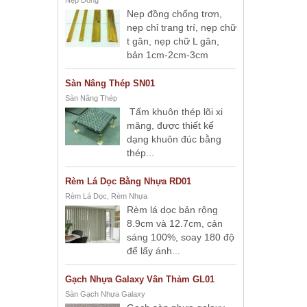
Nẹp Đồng
Nẹp đồng chống trơn,
nẹp chỉ trang trí, nẹp chữ
t gân, nẹp chữ L gân,
bản 1cm-2cm-3cm
Sàn Nâng Thép SN01
Sàn Nâng Thép
Tấm khuôn thép lõi xi
măng, được thiết kế
dạng khuôn đúc bằng
thép...
Rèm Lá Dọc Bằng Nhựa RD01
Rèm Lá Dọc, Rèm Nhựa
Rèm lá dọc bản rộng
8.9cm và 12.7cm, cản
sáng 100%, soay 180 độ
để lấy ánh...
Gạch Nhựa Galaxy Vân Thảm GL01
Sàn Gạch Nhựa Galaxy