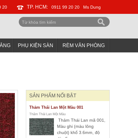
TP. HCM:
0 20
0911 99 20 20
Ms Dung
NÂNG
PHỤ KIỆN SÀN
RÈM VĂN PHÒNG
SẢN PHẨM NỔI BẬT
Thảm Thái Lan Một Màu 001
Thảm Thái Lan Một Màu
Thảm Thái Lan mã 001,
Màu ghi (màu lông
chuột) khổ 3.6mm, độ