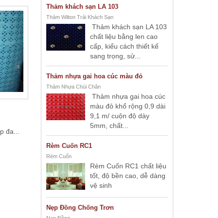
Thảm khách sạn LA 103
Thảm Wilton Trải Khách Sạn
Thảm khách sạn LA 103
chất liệu bằng len cao
cấp, kiểu cách thiết kế
sang trọng, sử...
Thảm nhựa gai hoa cúc màu đỏ
Thảm Nhựa Chùi Chân
Thảm nhựa gai hoa cúc
màu đỏ khổ rộng 0,9 dài
9,1 m/ cuộn độ dày
m
5mm, chất...
p đa...
Rèm Cuốn RC1
Rèm Cuốn
Rèm Cuốn RC1 chất liệu
tốt, độ bền cao, dễ dàng
vệ sinh
Nẹp Đồng Chống Trơn