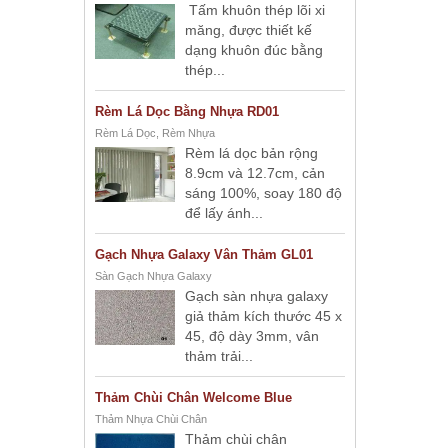
Tấm khuôn thép lõi xi
măng, được thiết kế
dạng khuôn đúc bằng
thép...
Rèm Lá Dọc Bằng Nhựa RD01
Rèm Lá Dọc, Rèm Nhựa
Rèm lá dọc bản rộng
8.9cm và 12.7cm, cản
sáng 100%, soay 180 độ
để lấy ánh...
Gạch Nhựa Galaxy Vân Thảm GL01
Sàn Gạch Nhựa Galaxy
Gạch sàn nhựa galaxy
giả thảm kích thước 45 x
45, độ dày 3mm, vân
thảm trải...
Thảm Chùi Chân Welcome Blue
Thảm Nhựa Chùi Chân
Thảm chùi chân