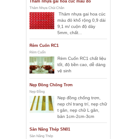
Thảm nhựa gai hoa cúc màu đỏ
Thảm Nhựa Chùi Chân
Thảm nhựa gai hoa cúc
màu đỏ khổ rộng 0,9 dài
9,1 m/ cuộn độ dày
5mm, chất...
Rèm Cuốn RC1
Rèm Cuốn
Rèm Cuốn RC1 chất liệu
tốt, độ bền cao, dễ dàng
vệ sinh
Nẹp Đồng Chống Trơn
Nẹp Đồng
Nẹp đồng chống trơn,
nẹp chỉ trang trí, nẹp chữ
t gân, nẹp chữ L gân,
bản 1cm-2cm-3cm
Sàn Nâng Thép SN01
Sàn Nâng Thép