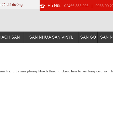
 đồ chỉ đường
Hà Nội:
02466 535 206
|
0963 99 2
HÁCH SẠN
SÀN NHỰA SÀN VINYL
SÀN GỖ
SÀN 
 trang trí sàn phòng khách thường được làm từ len lông cừu và nilo