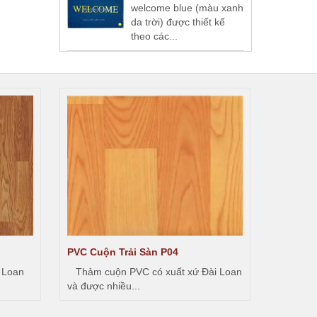
welcome blue (màu xanh
da trời) được thiết kế
theo các...
PVC Cuộn Trải Sàn P04
Sàn Gỗ 
 Loan
Thảm cuộn PVC có xuất xứ Đài Loan
Sàn Nhự
và được nhiều...
nhựa thô