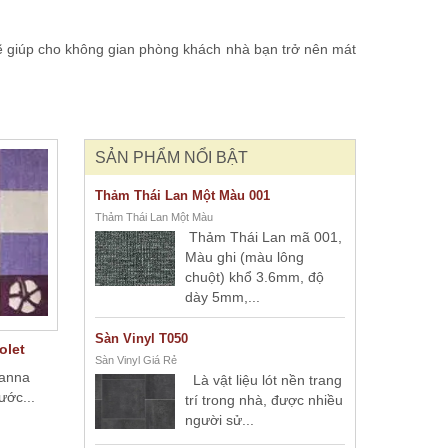
sẽ giúp cho không gian phòng khách nhà bạn trở nên mát
SẢN PHẨM NỔI BẬT
Thảm Thái Lan Một Màu 001
Thảm Thái Lan Một Màu
Thảm Thái Lan mã 001,
Màu ghi (màu lông
chuột) khổ 3.6mm, độ
dày 5mm,...
Sàn Vinyl T050
olet
Sàn Vinyl Giá Rẻ
vanna
Là vật liệu lót nền trang
ước...
trí trong nhà, được nhiều
người sử...