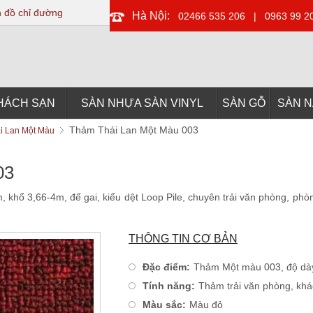
 đồ chỉ đường
Hà Nội:
02466 535 206
|
0963 99 2
HÁCH SẠN
SÀN NHỰA SÀN VINYL
SÀN GỖ
SÀN 
Thảm Thái Lan Một Màu 003
i Lan Một Màu
03
ổ 3,66-4m, đế gai, kiểu dệt Loop Pile, chuyên trải văn phòng, phòn
THÔNG TIN CƠ BẢN
Đặc điểm:
Thảm Một màu 003, độ dày
Tính năng:
Thảm trải văn phòng, khá
Màu sắc:
Màu đỏ