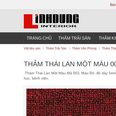
Bản
TRANG CHỦ
THẢM TRẢI SÀN
THẢM K
Vật liệu sàn
Thảm Trải Sàn
Thảm Văn Phòng
Thảm Thá
THẢM THÁI LAN MỘT MÀU 0
Thảm Thái Lan Một Màu Mã 003, Màu Đỏ, độ dày 5mm, kh
học, bệnh viện.