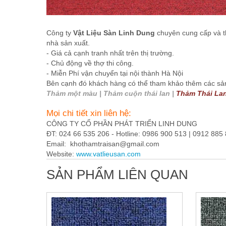
Công ty
Vật Liệu Sàn Linh Dung
chuyên cung cấp và t
nhà sản xuất.
- Giá cả cạnh tranh nhất trên thị trường.
- Chủ động về thợ thi công.
- Miễn Phí vận chuyển tại nội thành Hà Nội
Bên cạnh đó khách hàng có thể tham khảo thêm các s
Thảm một màu | Thảm cuộn thái lan |
Thảm Thái La
Mọi chi tiết xin liên hệ:
CÔNG TY CỔ PHẦN PHÁT TRIỂN LINH DUNG
ĐT: 024 66 535 206 - Hotline: 0986 900 513 | 0912 885
Email:
khothamtraisan@gmail.com
Website:
www.vatlieusan.com
SẢN PHẨM LIÊN QUAN