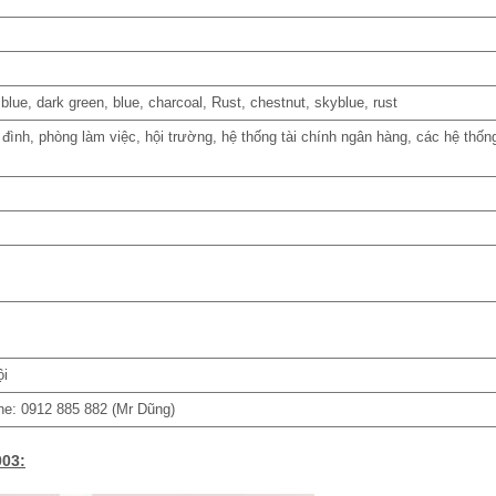
rk blue, dark green, blue, charcoal, Rust, chestnut, skyblue, rust
 đình, phòng làm việc, hội trường, hệ thống tài chính ngân hàng, các hệ thốn
ội
line: 0912 885 882 (Mr Dũng)
03: