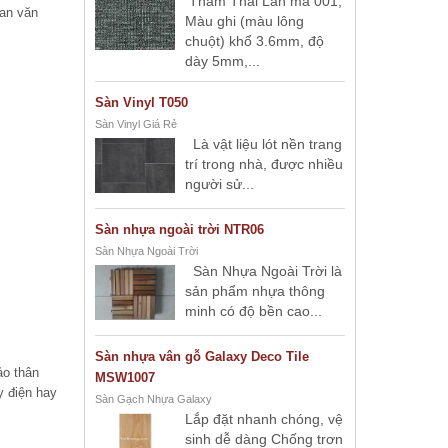
Thảm Thái Lan mã 001,
ian văn
Màu ghi (màu lông
hảm.
chuột) khổ 3.6mm, độ
dày 5mm,...
Sàn Vinyl T050
Sàn Vinyl Giá Rẻ
Là vật liệu lót nền trang
trí trong nhà, được nhiều
người sử...
Sàn nhựa ngoài trời NTR06
Sàn Nhựa Ngoài Trời
Sàn Nhựa Ngoài Trời là
sản phẩm nhựa thông
minh có độ bền cao...
Sàn nhựa vân gỗ Galaxy Deco Tile
ảo thân
MSW1007
y điện hay
Sàn Gạch Nhựa Galaxy
Lắp đặt nhanh chóng, vệ
sinh dễ dàng Chống trơn