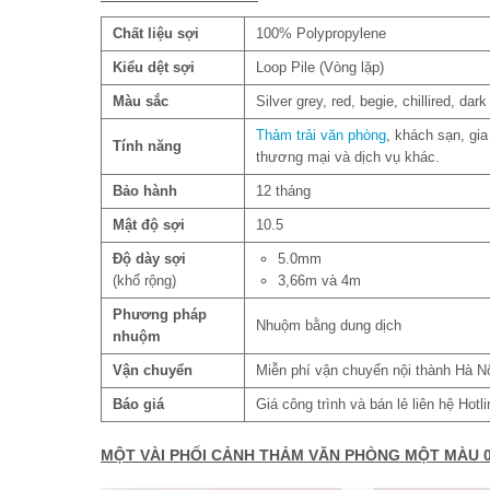
Chất liệu sợi
100% Polypropylene
Kiểu dệt sợi
Loop Pile (Vòng lặp)
Màu sắc
Silver grey, red, begie, chillired, da
Thảm trải văn phòng
, khách sạn, gia
Tính năng
thương mại và dịch vụ khác.
Bảo hành
12 tháng
Mật độ sợi
10.5
Độ dày sợi
5.0mm
(khổ rộng)
3,66m và 4m
Phương pháp
Nhuộm bằng dung dịch
nhuộm
Vận chuyển
Miễn phí vận chuyển nội thành Hà N
Báo giá
Giá công trình và bán lẻ liên hệ Hot
MỘT VÀI PHỐI CẢNH THẢM VĂN PHÒNG MỘT MÀU 0