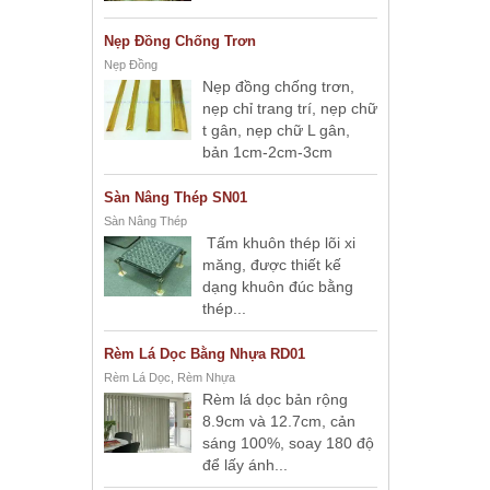
Nẹp Đồng Chống Trơn
Nẹp Đồng
Nẹp đồng chống trơn,
nẹp chỉ trang trí, nẹp chữ
t gân, nẹp chữ L gân,
bản 1cm-2cm-3cm
Sàn Nâng Thép SN01
Sàn Nâng Thép
Tấm khuôn thép lõi xi
măng, được thiết kế
dạng khuôn đúc bằng
thép...
Rèm Lá Dọc Bằng Nhựa RD01
Rèm Lá Dọc, Rèm Nhựa
Rèm lá dọc bản rộng
8.9cm và 12.7cm, cản
sáng 100%, soay 180 độ
để lấy ánh...