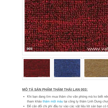
MÔ TẢ SẢN PHẨM THẢM THÁI LAN 003:
Khi bạn đang tìm mua thảm cho văn phòng mà ko biết nê
tham khảo
thảm một màu
tại công ty thảm Linh Dung chuy
Để cân đối chi phí đầu tư vào các vật liệu lót sàn bạn có