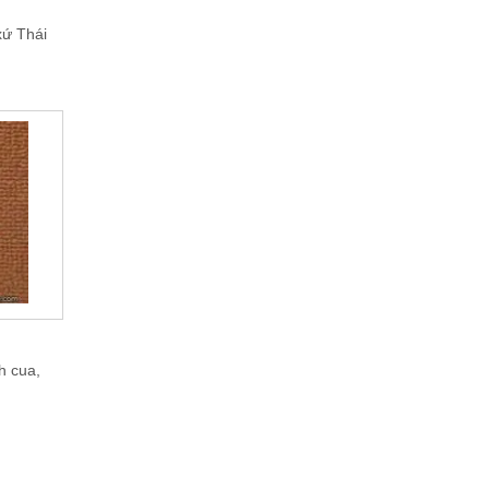
xứ Thái
h cua,