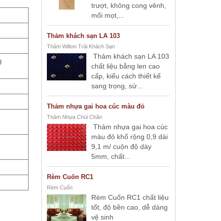
trượt, không cong vênh,
mối mọt,...
Thảm khách sạn LA 103
Thảm Wilton Trải Khách Sạn
Thảm khách sạn LA 103
g
chất liệu bằng len cao
cấp, kiểu cách thiết kế
sang trọng, sử...
Thảm nhựa gai hoa cúc màu đỏ
Thảm Nhựa Chùi Chân
Thảm nhựa gai hoa cúc
màu đỏ khổ rộng 0,9 dài
9,1 m/ cuộn độ dày
5mm, chất...
Rèm Cuốn RC1
Rèm Cuốn
Rèm Cuốn RC1 chất liệu
tốt, độ bền cao, dễ dàng
vệ sinh