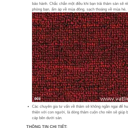
bảo hành. Chắc chắn một điều khi bạn trải thảm sàn sẽ rẻ
phòng bạn, ấm áp về mùa đông, sạch thoá
Các chuyên gia tư vấn về thảm sẽ không ngần ngại để 
thiện với con người, là dòng thảm cuộn cho nên sẽ giúp b
cáp bên dưới sàn.
THÔNG TIN CHI TIẾT: