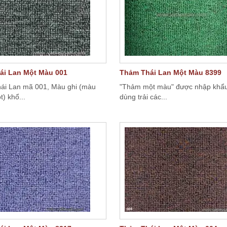
ái Lan Một Màu 001
Thảm Thái Lan Một Màu 8399
i Lan mã 001, Màu ghi (màu
"Thảm một màu" được nhập khẩu
t) khổ...
dùng trải các...