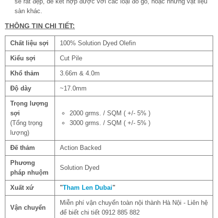
sẽ rất đẹp, dễ kết hợp được với các loại đồ gỗ, hoặc những vật liệu
sàn khác.
THÔNG TIN CHI TIẾT:
Chất liệu sợi
100% Solution Dyed Olefin
Kiểu sợi
Cut Pile
Khổ thảm
3.66m & 4.0m
Độ dày
~17.0mm
Trọng lượng
sợi
2000 grms. / SQM ( +/- 5% )
(Tổng trọng
3000 grms. / SQM ( +/- 5% )
lượng)
Đế thảm
Action Backed
Phương
Solution Dyed
pháp nhuộm
Xuất xứ
"
Tham Len Dubai
"
Miễn phí vận chuyển toàn nội thành Hà Nội - Liên hệ
Vận chuyển
để biết chi tiết 0912 885 882