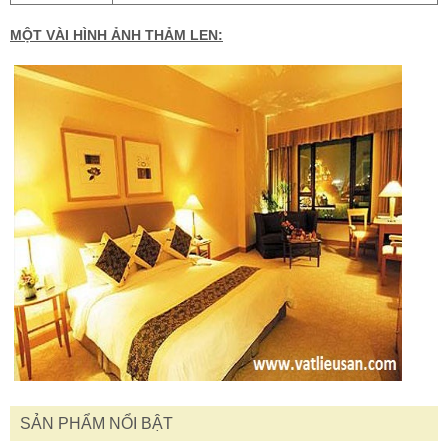
MỘT VÀI HÌNH ẢNH THẢM LEN:
SẢN PHẨM NỔI BẬT