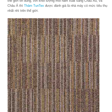
thế giới tin dùng, với khối lượng mỗi năm xuất sang Châu Âu, và
Châu Á thì
Thảm TunTex
được đánh giá là nhà máy có mức tiêu thụ
nhất nhì trên thế giới.