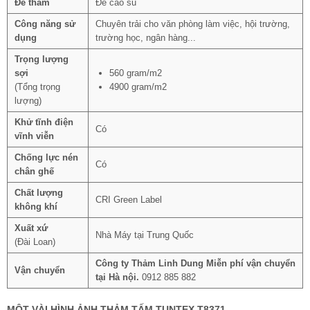
Đế thảm
Đế cao su
Công năng sử
Chuyên trải cho văn phòng làm việc, hội trường,
dụng
trường học, ngân hàng...
Trọng lượng
sợi
560 gram/m2
(Tổng trọng
4900 gram/m2
lượng)
Khử tĩnh điện
Có
vĩnh viễn
Chống lực nén
Có
chân ghế
Chất lượng
CRI Green Label
không khí
Xuất xứ
Nhà Máy tại Trung Quốc
(Đài Loan)
Công ty Thảm Linh Dung Miễn phí vận chuyển
Vận chuyển
tại Hà nội.
0912 885 882
MỘT VÀI HÌNH ẢNH THẢM TẤM TUNTEX T8371