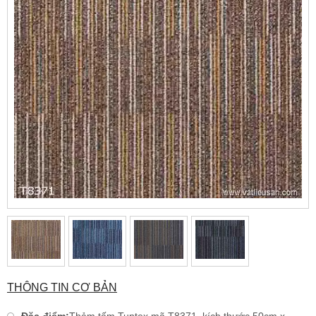
THÔNG TIN CƠ BẢN
Đặc điểm:
Thảm tấm Tuntex mã T8371, kích thước 50cm x