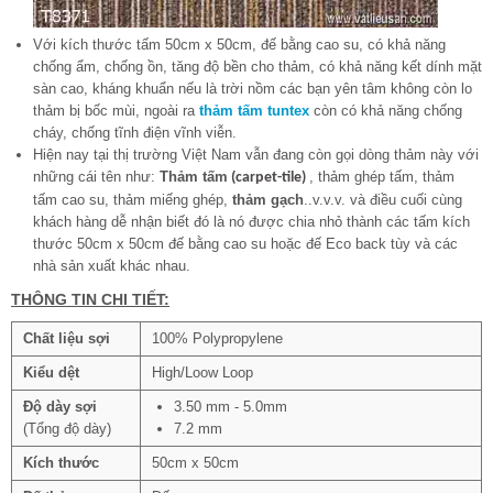
Với kích thước tấm 50cm x 50cm, đế bằng cao su, có khả năng
chống ẩm, chống ồn, tăng độ bền cho thảm, có khả năng kết dính mặt
sàn cao, kháng khuẩn nếu là trời nồm các bạn yên tâm không còn lo
thảm bị bốc mùi, ngoài ra
thảm tấm tuntex
còn có khả năng chống
cháy, chống tĩnh điện vĩnh viễn.
Hiện nay tại thị trường Việt Nam vẫn đang còn gọi dòng thảm này với
những cái tên như:
Thảm tấm
, thảm ghép tấm, thảm
(carpet-tile)
tấm cao su, thảm miếng ghép,
thảm gạch
..v.v.v. và điều cuối cùng
khách hàng dễ nhận biết đó là nó được chia nhỏ thành các tấm kích
thước 50cm x 50cm đế bằng cao su hoặc đế Eco back tùy và các
nhà sản xuất khác nhau.
THÔNG TIN CHI TIẾT:
Chất liệu sợi
100% Polypropylene
Kiểu dệt
High/Loow Loop
Độ dày sợi
3.50 mm - 5.0mm
(Tổng độ dày)
7.2 mm
Kích thước
50cm x 50cm