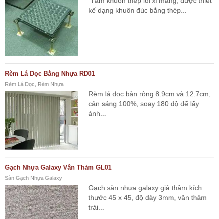
Tấm khuôn thép lõi xi măng, được thiết
kế dạng khuôn đúc bằng thép...
Rèm Lá Dọc Bằng Nhựa RD01
Rèm Lá Dọc, Rèm Nhựa
Rèm lá dọc bản rộng 8.9cm và 12.7cm,
cản sáng 100%, soay 180 độ để lấy
ánh...
Gạch Nhựa Galaxy Vân Thảm GL01
Sàn Gạch Nhựa Galaxy
Gạch sàn nhựa galaxy giả thảm kích
thước 45 x 45, độ dày 3mm, vân thảm
trải...