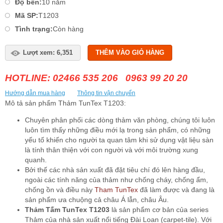
Độ bền:
10 năm
Mã SP:
T1203
Tình trạng:
Còn hàng
Lượt xem: 6,351
THÊM VÀO GIỎ HÀNG
HOTLINE: 02466 535 206 0963 99 20 20
Hướng dẫn mua hàng
Thông tin vận chuyển
Mô tả sản phẩm Thảm TunTex T1203:
Chuyên phân phối các dòng thảm văn phòng, chúng tôi luôn
luôn tìm thấy những điều mới lạ trong sản phẩm, có những
yếu tố khiến cho người ta quan tâm khi sử dụng vật liệu sàn
là tính thân thiện với con người và với môi trường xung
quanh.
Bởi thế các nhà sản xuất đã đặt tiêu chí đó lên hàng đầu,
ngoài các tính năng của thảm như chống cháy, chống ẩm,
chống ồn và điều này
Tham TunTex
đã làm được và đang là
sản phẩm ưa chuộng cả châu Á lẫn, châu Âu.
Thảm Tấm TunTex T1203
là sản phẩm cơ bản của series
Thảm của nhà sản xuất nổi tiếng Đài Loan (carpet-tile). Với