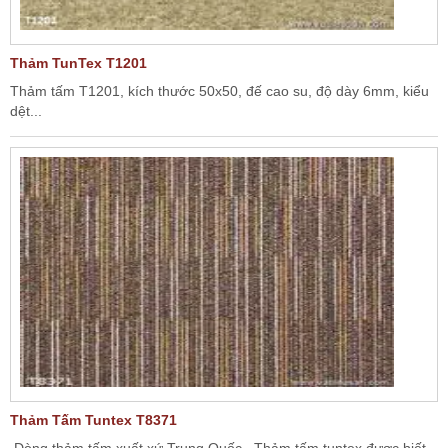
Thảm TunTex T1201
Thảm tấm T1201, kích thước 50x50, đế cao su, độ dày 6mm, kiểu
dệt...
Thảm Tấm Tuntex T8371
Dòng thảm tấm xuất xứ Trung Quốc , Thảm tấm tuntex được biết...