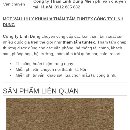
Công ty Thảm Linh Dung Miễn phí vận chuyển
Vận chuyển
tại Hà nội.
0912 885 882
MỘT VÀI LƯU Ý KHI MUA THẢM TẤM TUNTEX CÔNG TY LINH
DUNG
:
Công ty Linh Dung
chuyên cung cấp các loại thảm tấm xuất xứ
nhiều quốc gia trên thế giới như
thảm tấm tuntex
. Thảm tấm ghép
thường được dùng cho các văn phòng, hệ thống tài chính, khách
sạn, phòng họp, hội trường, thảm tấm trải quán bar, cafe, resort....
Thi công hoàn thiện trong ngày.
Miễn phí vận chuyển nội thành Hà Nội
Miễn phí tư vấn, khảo sát, lựa chọn mẫu tại công trình.
SẢN PHẨM LIÊN QUAN