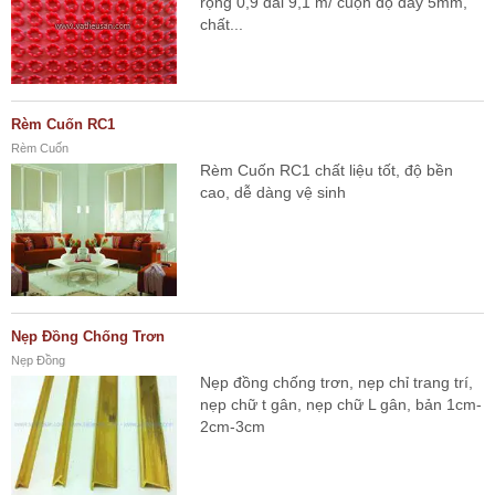
rộng 0,9 dài 9,1 m/ cuộn độ dày 5mm,
chất...
Rèm Cuốn RC1
Rèm Cuốn
Rèm Cuốn RC1 chất liệu tốt, độ bền
cao, dễ dàng vệ sinh
Nẹp Đồng Chống Trơn
Nẹp Đồng
Nẹp đồng chống trơn, nẹp chỉ trang trí,
nẹp chữ t gân, nẹp chữ L gân, bản 1cm-
2cm-3cm