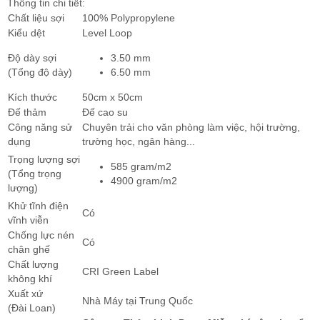
Thông tin chi tiết:
Chất liệu sợi
100% Polypropylene
Kiểu dệt
Level Loop
Độ dày sợi
3.50 mm
(Tổng độ dày)
6.50 mm
Kích thước
50cm x 50cm
Đế thảm
Đế cao su
Công năng sử
Chuyên trải cho văn phòng làm việc, hội trường,
dụng
trường học, ngân hàng...
Trọng lượng sợi
585 gram/m2
(Tổng trọng
4900 gram/m2
lượng)
Khử tĩnh điện
Có
vĩnh viễn
Chống lực nén
Có
chân ghế
Chất lượng
CRI Green Label
không khí
Xuất xứ
Nhà Máy tại Trung Quốc
(Đài Loan)