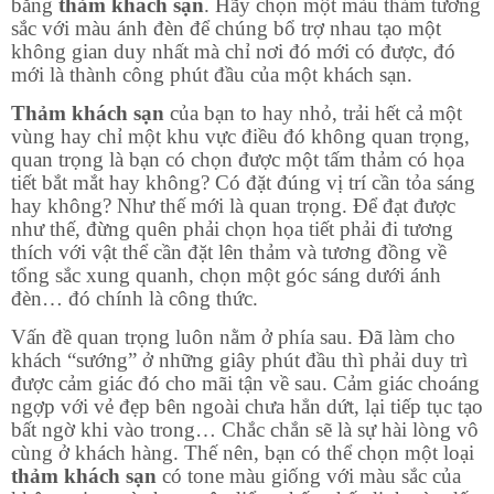
bằng
thảm khách sạn
. Hãy chọn một màu thảm tương
sắc với màu ánh đèn để chúng bổ trợ nhau tạo một
không gian duy nhất mà chỉ nơi đó mới có được, đó
mới là thành công phút đầu của một khách sạn.
Thảm khách sạn
của bạn to hay nhỏ, trải hết cả một
vùng hay chỉ một khu vực điều đó không quan trọng,
quan trọng là bạn có chọn được một tấm thảm có họa
tiết bắt mắt hay không? Có đặt đúng vị trí cần tỏa sáng
hay không? Như thế mới là quan trọng. Để đạt được
như thế, đừng quên phải chọn họa tiết phải đi tương
thích với vật thể cần đặt lên thảm và tương đồng về
tổng sắc xung quanh, chọn một góc sáng dưới ánh
đèn… đó chính là công thức.
Vấn đề quan trọng luôn nằm ở phía sau. Đã làm cho
khách “sướng” ở những giây phút đầu thì phải duy trì
được cảm giác đó cho mãi tận về sau. Cảm giác choáng
ngợp với vẻ đẹp bên ngoài chưa hẳn dứt, lại tiếp tục tạo
bất ngờ khi vào trong… Chắc chắn sẽ là sự hài lòng vô
cùng ở khách hàng. Thế nên, bạn có thể chọn một loại
thảm khách sạn
có tone màu giống với màu sắc của