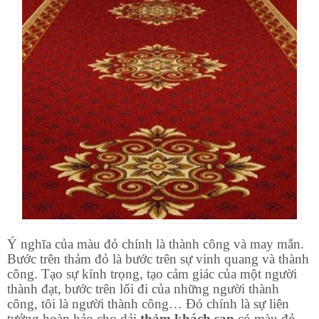
Ý nghĩa của màu đỏ chính là thành công và may mắn.
Bước trên thảm đỏ là bước trên sự vinh quang và thành
công. Tạo sự kính trọng, tạo cảm giác của một người
thành đạt, bước trên lối đi của những người thành
công, tôi là người thành công… Đó chính là sự liên
tưởng hoàn hảo cho dải
thảm khách sạn
có màu đỏ