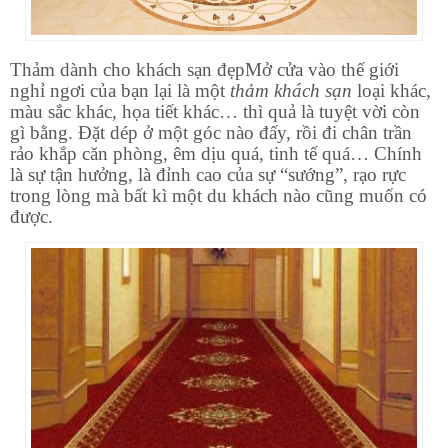
Thảm dành cho khách sạn đẹp
Mở cửa vào thế giới
nghỉ ngơi của bạn lại là một
thảm khách sạn
loại khác,
màu sắc khác, họa tiết khác… thì quả là tuyệt vời còn
gì bằng. Đặt dép ở một góc nào đấy, rồi đi chân trần
rảo khắp căn phòng, êm dịu quá, tinh tế quá… Chính
là sự tận hưởng, là đỉnh cao của sự “sướng”, rạo rực
trong lòng mà bất kì một du khách nào cũng muốn có
được.