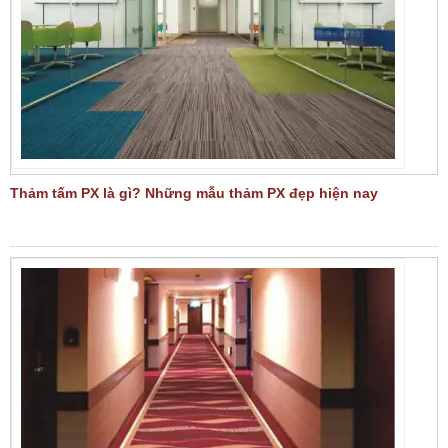
Thảm tấm PX là gì? Những mẫu thảm PX đẹp hiện nay