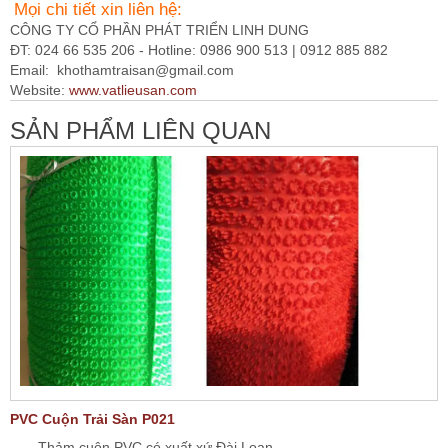
Mọi chi tiết xin liên hệ:
CÔNG TY CỔ PHẦN PHÁT TRIỂN LINH DUNG
ĐT: 024 66 535 206 - Hotline: 0986 900 513 | 0912 885 882
Email:
khothamtraisan@gmail.com
Website:
www.vatlieusan.com
SẢN PHẨM LIÊN QUAN
PVC Cuộn Trải Sàn P021
Thảm cuộn PVC có xuất xứ Đài Loan...