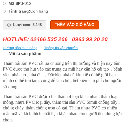
Mã SP:
P012
Tình trạng:
Còn hàng
Lượt xem: 3,148
THÊM VÀO GIỎ HÀNG
HOTLINE: 02466 535 206 0963 99 20 20
Hướng dẫn mua hàng
Thông tin vận chuyển
Mô tả sản phẩm:
Thảm trải sàn PVC rất ưa chuộng trên thị trường và hiện nay tấm
PVC được thu hút vào các trung cư mili hay căn hộ cải tạo , bệnh
viện nhà chọ , nhà ở …, Đặcbiệt nhà cũ kinh tế có thể giới hạn
mình có thể trải tạm, cũng dễ lau chùi, tiết kiệm chi phí cho người
sử dụng.
Thảm trải sàn PVC được chia thành 4 loại khác nhau: thảm loại
mỏng, nhựa PVC loại dày, thảm trải sàn PVC Simili chống trầy ,
chống cháy, thảm chống trơn có gai. Thảm nhựa PVC có nhiều
mẫu mã và kích thích chất liệu khác nhau cho người tiêu dùng lựa
chọn.