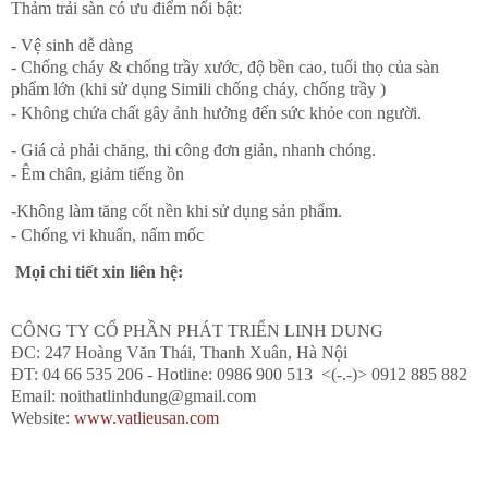
Thảm trải sàn có ưu điểm nổi bật:
- Vệ sinh dễ dàng
- Chống cháy & chống trầy xước, độ bền cao, tuổi thọ của sàn
phẩm lớn (khi sử dụng Simili chống cháy, chống trầy )
- Không chứa chất gây ảnh hưởng đến sức khỏe con người.
- Giá cả phải chăng, thi công đơn giản, nhanh chóng.
- Êm chân, giảm tiếng ồn
-Không làm tăng cốt nền khi sử dụng sản phẩm.
- Chống vi khuẩn, nấm mốc
Mọi chi tiết xin liên hệ:
CÔNG TY CỔ PHẦN PHÁT TRIỂN LINH DUNG
ĐC: 247 Hoàng Văn Thái, Thanh Xuân, Hà Nội
ĐT: 04 66 535 206 - Hotline: 0986 900 513 <(-.-)> 0912 885 882
Email: noithatlinhdung@gmail.com
Website:
www.vatlieusan.com