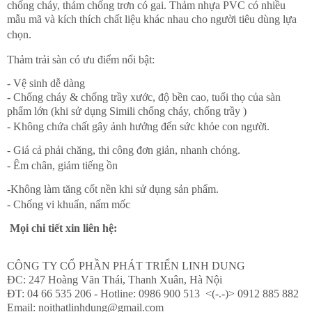
chống cháy, thảm chống trơn có gai. Thảm nhựa PVC có nhiều
mẫu mã và kích thích chất liệu khác nhau cho người tiêu dùng lựa
chọn.
Thảm trải sàn có ưu điểm nổi bật:
- Vệ sinh dễ dàng
- Chống cháy & chống trầy xước, độ bền cao, tuổi thọ của sàn
phẩm lớn (khi sử dụng Simili chống cháy, chống trầy )
- Không chứa chất gây ảnh hưởng đến sức khỏe con người.
- Giá cả phải chăng, thi công đơn giản, nhanh chóng.
- Êm chân, giảm tiếng ồn
-Không làm tăng cốt nền khi sử dụng sản phẩm.
- Chống vi khuẩn, nấm mốc
Mọi chi tiết xin liên hệ:
CÔNG TY CỔ PHẦN PHÁT TRIỂN LINH DUNG
ĐC: 247 Hoàng Văn Thái, Thanh Xuân, Hà Nội
ĐT: 04 66 535 206 - Hotline: 0986 900 513 <(-.-)> 0912 885 882
Email: noithatlinhdung@gmail.com