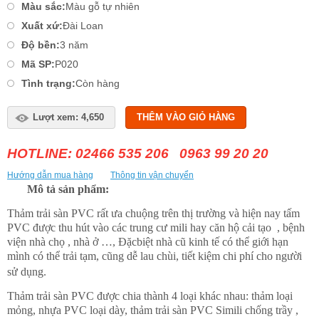
Màu sắc:
Màu gỗ tự nhiên
Xuất xứ:
Đài Loan
Độ bền:
3 năm
Mã SP:
P020
Tình trạng:
Còn hàng
Lượt xem: 4,650
THÊM VÀO GIỎ HÀNG
HOTLINE: 02466 535 206 0963 99 20 20
Hướng dẫn mua hàng
Thông tin vận chuyển
Mô tả sản phẩm:
Thảm trải sàn PVC rất ưa chuộng trên thị trường và hiện nay tấm
PVC được thu hút vào các trung cư mili hay căn hộ cải tạo , bệnh
viện nhà chọ , nhà ở …, Đặcbiệt nhà cũ kinh tế có thể giới hạn
mình có thể trải tạm, cũng dễ lau chùi, tiết kiệm chi phí cho người
sử dụng.
Thảm trải sàn PVC được chia thành 4 loại khác nhau: thảm loại
mỏng, nhựa PVC loại dày, thảm trải sàn PVC Simili chống trầy ,