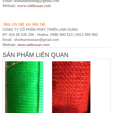
Email: noithatlinhdung@gmail.com
Website:
www.vatlieusan.com
Mọi chi tiết xin liên hệ:
CÔNG TY CỔ PHẦN PHÁT TRIỂN LINH DUNG
ĐT: 024 66 535 206 - Hotline: 0986 900 513 | 0912 885 882
Email:
khothamtraisan@gmail.com
Website:
www.vatlieusan.com
SẢN PHẨM LIÊN QUAN