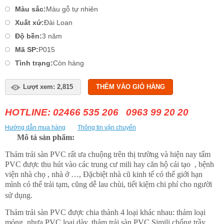
Màu sắc:
Màu gỗ tự nhiên
Xuất xứ:
Đài Loan
Độ bền:
3 năm
Mã SP:
P015
Tình trạng:
Còn hàng
Lượt xem: 2,815
THÊM VÀO GIỎ HÀNG
HOTLINE: 02466 535 206 0963 99 20 20
Hướng dẫn mua hàng
Thông tin vận chuyển
Mô tả sản phẩm:
Thảm trải sàn PVC rất ưa chuộng trên thị trường và hiện nay tấm
PVC được thu hút vào các trung cư mili hay căn hộ cải tạo , bệnh
viện nhà chọ , nhà ở …, Đặcbiệt nhà cũ kinh tế có thể giới hạn
mình có thể trải tạm, cũng dễ lau chùi, tiết kiệm chi phí cho người
sử dụng.
Thảm trải sàn PVC được chia thành 4 loại khác nhau: thảm loại
mỏng, nhựa PVC loại dày, thảm trải sàn PVC Simili chống trầy ,