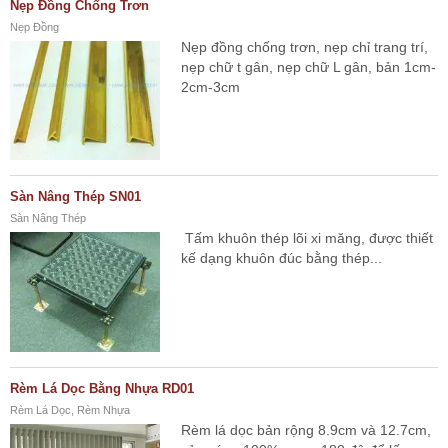
Nẹp Đồng Chống Trơn
Nẹp Đồng
Nẹp đồng chống trơn, nẹp chỉ trang trí,
nẹp chữ t gân, nẹp chữ L gân, bản 1cm-
2cm-3cm
Sàn Nâng Thép SN01
Sàn Nâng Thép
Tấm khuôn thép lõi xi măng, được thiết
kế dạng khuôn đúc bằng thép...
Rèm Lá Dọc Bằng Nhựa RD01
Rèm Lá Dọc, Rèm Nhựa
Rèm lá dọc bản rộng 8.9cm và 12.7cm,