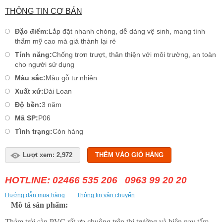
THÔNG TIN CƠ BẢN
Đặc điểm:
Lắp đặt nhanh chóng, dễ dàng vệ sinh, mang tính
thẩm mỹ cao mà giá thành lại rẻ
Tính năng:
Chống trơn trượt, thân thiện với môi trường, an toàn
cho người sử dụng
Màu sắc:
Màu gỗ tự nhiên
Xuất xứ:
Đài Loan
Độ bền:
3 năm
Mã SP:
P06
Tình trạng:
Còn hàng
Lượt xem: 2,972
THÊM VÀO GIỎ HÀNG
HOTLINE: 02466 535 206 0963 99 20 20
Hướng dẫn mua hàng
Thông tin vận chuyển
Mô tả sản phẩm:
Thảm trải sàn PVC rất ưa chuộng trên thị trường và hiện nay tấm