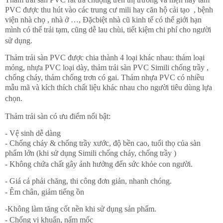
PVC được thu hút vào các trung cư mili hay căn hộ cải tạo , bệnh
viện nhà chọ , nhà ở …, Đặcbiệt nhà cũ kinh tế có thể giới hạn
mình có thể trải tạm, cũng dễ lau chùi, tiết kiệm chi phí cho người
sử dụng.
Thảm trải sàn PVC được chia thành 4 loại khác nhau: thảm loại
mỏng, nhựa PVC loại dày, thảm trải sàn PVC Simili chống trầy ,
chống cháy, thảm chống trơn có gai. Thảm nhựa PVC có nhiều
mẫu mã và kích thích chất liệu khác nhau cho người tiêu dùng lựa
chọn.
Thảm trải sàn có ưu điểm nổi bật:
- Vệ sinh dễ dàng
- Chống cháy & chống trầy xước, độ bền cao, tuổi thọ của sàn
phẩm lớn (khi sử dụng Simili chống cháy, chống trầy )
- Không chứa chất gây ảnh hưởng đến sức khỏe con người.
- Giá cả phải chăng, thi công đơn giản, nhanh chóng.
- Êm chân, giảm tiếng ồn
-Không làm tăng cốt nền khi sử dụng sản phẩm.
- Chống vi khuẩn, nấm mốc